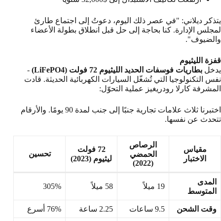
يتذكر ديلاني: "في عصر ذلك اليوم، دعوتُ إلى اجتماع طارئ
لمجلس الإدارة. كنا بحاجة إلى حل قبل انطلاق بطولة الأعضاء
والضيوف".
قفزة الليثيوم
يدخل
بطاريات فوسفات الحديد الليثيوم 72 فولت (LiFePO4)
-
نفس التكنولوجيا التي تُشغّل السيارات الكهربائية الحديثة. قادت
المشرفة كارلا رودريغيز عملية التحوّل:
اختبرنا ثلاث علامات تجارية جنبًا إلى جنب لمدة 90 يومًا. والأرقام
تتحدث عن نفسها.
الرصاص
مقياس
72 فولت
تحسين
الحمضي
الاختبار
ليثيوم (2023)
(2022)
المدى
19 ميلاً
58 ميلاً
305%
المتوسط
وقت الشحن
9.5 ساعات
2.25 ساعة
76% أسرع