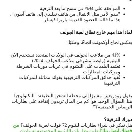
الموافقة على 94% في مسح ما بعد الترقية
"يبدو الأمر مثل الانتقال من هاتف تقليدي إلى هاتف آيفون"،
هذا ما قالته العضوة القديمة باربرا كيسلر
لماذا هذا مهم خارج نطاق لعبة الجولف
يعكس نجاح أوكمونت اتجاهًا وطنيًا:
41% من ملاعب الجولف في الولايات المتحدة تستخدم الآن
الليثيوم (رابطة مشرفي ملاعب الجولف، 2024)
تعتمد البلديات على الليثيوم في عربات دوريات الشرطة
ومركبات المطارات
تُفيد حدائق المركبات الترفيهية بفوائد مماثلة للمركبات
الترفيهية
يقول رودريغيز، مشيرًا إلى محطة الشحن النظيفة: "التكنولوجيا
هنا. السؤال الوحيد هو: كم من المال تريدون إنفاقه على بطاريات
الرصاص الحمضية؟"
دورك للترقية؟
هل تفكر في شراء بطاريات ليثيوم 72 فولت لعربة الجولف؟
من
فضلك اتصل بنا!
(أنظمة بطاريات الليثيوم المخصصة لسيارتك