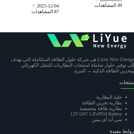
49
المشاهدات
2025-12-04
87
المشاهدات
Liyue New Energy هي شركة حلول الطاقة المتكاملة التي تهدف
إلى توفير حلول شاملة لمنتجات البطاريات للتنقل الكهربائي
وتخزين الطاقة الذكية.
→ المزيد
منتجات
خلية البطارية
بطارية تخزين الطاقة
بطارية طاقة مخصصة
12V/24V LiFePO4 Battery
سي آند آي بيس
روابط مفيدة