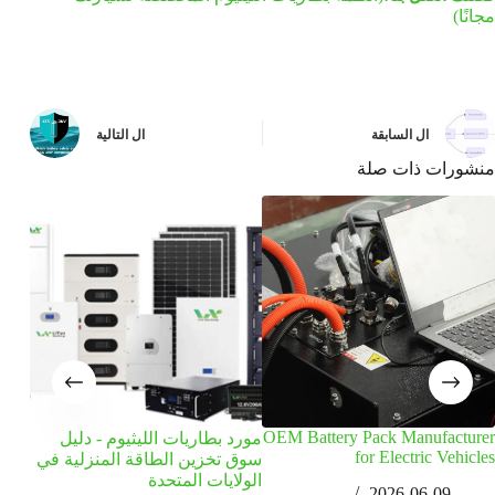
مجانًا)
ال
السابقة
ال
التالية
منشورات ذات صلة
OEM Battery Pack Manufacturer
مورد بطاريات الليثيوم - دليل
for Electric Vehicles
سوق تخزين الطاقة المنزلية في
الولايات المتحدة
طاقة
2026-06-09