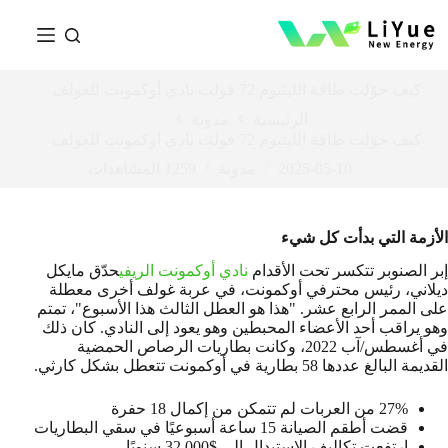
كيف حوّلت طاقة الليثيوم 72 فولت نادي أوكمونت للغولف
الرئيسية
مدونة
كيف حوّلت طاقة الليثيوم 72 فولت نادي أوكمونت للغولف
2025-05-10
مدونة
1259
المشاهدات
الأزمة التي بدأت كل شيء
إبر الصنوبر تتكسر تحت الأقدام
نادي أوكمونت الريفي
حدّق مايكل
ديلاني، رئيس محترفي أوكمونت، في عربة غولف أخرى معطلة
على الممر الرابع عشر. "هذا هو العطل الثالث هذا الأسبوع"، تمتم
وهو يراقب أحد الأعضاء المحبطين وهو يعود إلى النادي. كان ذلك
في أغسطس/آب 2022، وكانت بطاريات الرصاص الحمضية
القديمة البالغ عددها 58 بطارية في أوكمونت تتعطل بشكل كارثي.
27% من العربات لم تتمكن من إكمال 18 حفرة
قضت أطقم الصيانة 15 ساعة أسبوعيًا في سقي البطاريات
ارتفعت تكاليف الاستبدال إلى $32,000 سنويًا