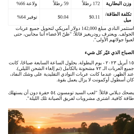
وزن البطارية
172 رطلاً
59 رطلاً
ولاعة 66%
تكلفة الطاقة/
$0.11
$0.04
توفير 64%
ميل
استثمر النادي مبلغ 142,000 دولار أمريكي لتحويل جميع عربات
الجولف. ويعترف رودريغيز قائلاً: "ظنّ الأعضاء أننا مجانين، حتى
لعبوا جولاتهم الأولى".
الصباح الذي غيّر كل شيء
١٥ أبريل ٢٠٢٣ - يوم البطولة. بحلول الساعة السابعة صباحًا، كانت
جميع العربات الـ ٧٢ مشحونة بالكامل (تم إلغاء الشحن الليلي).
عند الظهر، عندما كانت عربات النوادي التقليدية على وشك النفاد،
كان أسطول أوكمونت لا يزال يعمل بقوة.
يضحك ديلاني قائلاً: "لعب السيد تومسون ٥٤ حفرة دون أن يستهلك
طاقة كافية. اشترى مشروبات لفريق الصيانة تلك الليلة".