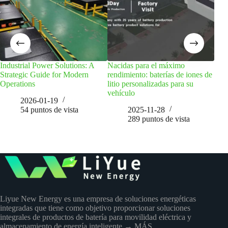
Industrial Power Solutions: A
Nacidas para el máximo
Bas
Strategic Guide for Modern
rendimiento: baterías de iones de
mil 
Operations
litio personalizadas para su
tran
vehículo
alm
2026-01-19
dom
54
puntos de vista
2025-11-28
289
puntos de vista
Liyue New Energy es una empresa de soluciones energéticas
integradas que tiene como objetivo proporcionar soluciones
integrales de productos de batería para movilidad eléctrica y
almacenamiento de energía inteligente.
→ MÁS