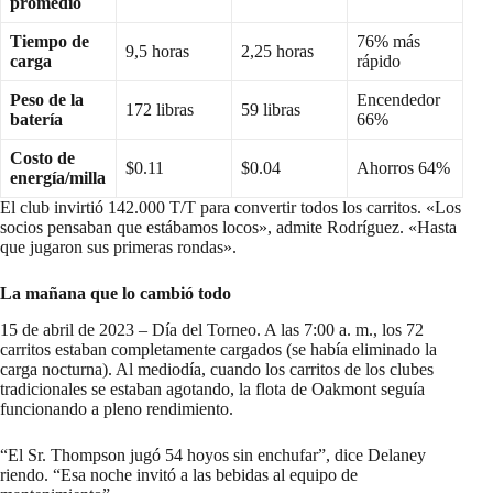
promedio
Tiempo de
76% más
9,5 horas
2,25 horas
carga
rápido
Peso de la
Encendedor
172 libras
59 libras
batería
66%
Costo de
$0.11
$0.04
Ahorros 64%
energía/milla
El club invirtió 142.000 T/T para convertir todos los carritos. «Los
socios pensaban que estábamos locos», admite Rodríguez. «Hasta
que jugaron sus primeras rondas».
La mañana que lo cambió todo
15 de abril de 2023 – Día del Torneo. A las 7:00 a. m., los 72
carritos estaban completamente cargados (se había eliminado la
carga nocturna). Al mediodía, cuando los carritos de los clubes
tradicionales se estaban agotando, la flota de Oakmont seguía
funcionando a pleno rendimiento.
“El Sr. Thompson jugó 54 hoyos sin enchufar”, dice Delaney
riendo. “Esa noche invitó a las bebidas al equipo de