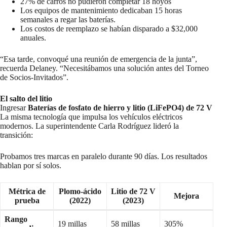
27% de carros no pudieron completar 18 hoyos
Los equipos de mantenimiento dedicaban 15 horas
semanales a regar las baterías.
Los costos de reemplazo se habían disparado a $32,000
anuales.
“Esa tarde, convoqué una reunión de emergencia de la junta”,
recuerda Delaney. “Necesitábamos una solución antes del Torneo
de Socios-Invitados”.
El salto del litio
Ingresar
Baterías de fosfato de hierro y litio (LiFePO4) de 72 V
La misma tecnología que impulsa los vehículos eléctricos
modernos. La superintendente Carla Rodríguez lideró la
transición:
Probamos tres marcas en paralelo durante 90 días. Los resultados
hablan por sí solos.
Métrica de
Plomo-ácido
Litio de 72 V
Mejora
prueba
(2022)
(2023)
Rango
19 millas
58 millas
305%