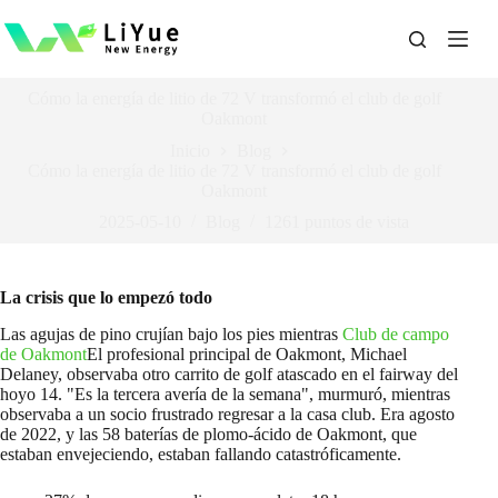
Saltar
al
contenido
Cómo la energía de litio de 72 V transformó el club de golf
Oakmont
Inicio
Blog
Cómo la energía de litio de 72 V transformó el club de golf
Oakmont
2025-05-10
Blog
1261
puntos de vista
La crisis que lo empezó todo
Las agujas de pino crujían bajo los pies mientras
Club de campo
de Oakmont
El profesional principal de Oakmont, Michael
Delaney, observaba otro carrito de golf atascado en el fairway del
hoyo 14. "Es la tercera avería de la semana", murmuró, mientras
observaba a un socio frustrado regresar a la casa club. Era agosto
de 2022, y las 58 baterías de plomo-ácido de Oakmont, que
estaban envejeciendo, estaban fallando catastróficamente.