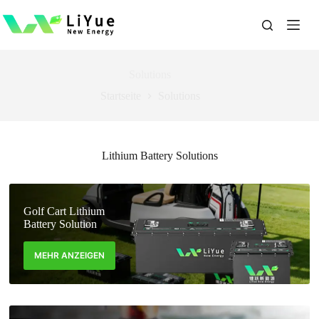
跳
过
内
容
Solutions
Startseite
Solutions
Lithium Battery Solutions
Golf Cart Lithium
Battery Solution
MEHR ANZEIGEN