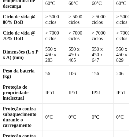
temperatura de
60°C
60°C
60°C
60°C
descarga
Ciclo de vida @
> 5000
> 5000
> 5000
> 5000
80% DoD
ciclos
ciclos
ciclos
ciclos
Ciclo de vida @
> 7000
> 7000
> 7000
> 7000
70% DoD
ciclos
ciclos
ciclos
ciclos
550 x
550 x
550 x
550 x
Dimensões (L x P
450 x
450 x
450 x
450 x
x A) (mm)
283
465
647
829
Peso da bateria
56
106
156
206
(kg)
Proteção de
propriedade
IP51
IP51
IP51
IP51
intelectual
Proteção contra
subaquecimento
0°C
0°C
0°C
0°C
durante o
carregamento
Proteção contra