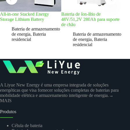
All-in-one Stacked Energy
Bateria de íon-lítio de
Bate
Storage Lithium Battery
48V/51,2V 280Ah para suporte
de a
de chão
arm
Bateria de armazenamento
de energia
,
Bateria
Bateria de armazenamento
residencial
de energia
,
Bateria
residencial
A Liyue New Energy é uma empresa integrada de soluções
energéticas que visa fornecer soluções completas de baterias para
mobilidade elétrica e armazenamento inteligente de energia.
→
MAIS
Produtos
Célula de bateria