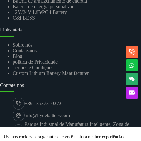
Bateria de armazenamento de energia
Bateria de energia personalizada
12V/24V LiFePO4 Battery
C&I BESS
Links úteis
Sobre nós
Contate-nos
Blog
política de Privacidade
Termos e Condições
Custom Lithium Battery Manufacturer
Contate-nos
+86 18537310272
info@liyuebattery.com
Parque Industrial de Manufatura Inteligente, Zona de
Desenvolvimento Econômico e Tecnológico de
Xinxiang, Cidade de Xinxiang, Henan
Usamos cookies para garantir que você tenha a melhor experiência em