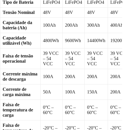
Tipo de Bateria
LiFePO4
LiFePO4
LiFePO4
LiFePO4
Tensão Nominal
48V
48V
48V
48V
Capacidade da
100Ah
200Ah
300Ah
400Ah
bateria (Ah)
Capacidade
4800Wh
9600Wh
14400Wh
19200Wh
utilizável (Wh)
39 VCC
39 VCC
39 VCC
39 VCC
Faixa de tensão
– 54
– 54
– 54
– 54
operacional
VCC
VCC
VCC
VCC
Corrente máxima
100A
200A
200A
200A
de descarga
Corrente de
50A
100A
150A
200A
carga máxima
Faixa de
0°C –
0°C –
0°C –
0°C –
temperatura de
60°C
60°C
60°C
60°C
carga
Faixa de
-20°C –
-20°C –
-20°C –
-20°C –