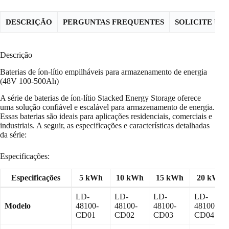
DESCRIÇÃO
PERGUNTAS FREQUENTES
SOLICITE U
Descrição
Baterias de íon-lítio empilháveis para armazenamento de energia
(48V 100-500Ah)
A série de baterias de íon-lítio Stacked Energy Storage oferece
uma solução confiável e escalável para armazenamento de energia.
Essas baterias são ideais para aplicações residenciais, comerciais e
industriais. A seguir, as especificações e características detalhadas
da série:
Especificações:
Especificações
5 kWh
10 kWh
15 kWh
20 kWh
LD-
LD-
LD-
LD-
Modelo
48100-
48100-
48100-
48100-
CD01
CD02
CD03
CD04