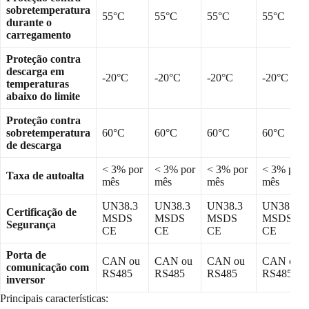
sobretemperatura
55°C
55°C
55°C
55°C
durante o
carregamento
Proteção contra
descarga em
-20°C
-20°C
-20°C
-20°C
temperaturas
abaixo do limite
Proteção contra
sobretemperatura
60°C
60°C
60°C
60°C
de descarga
< 3% por
< 3% por
< 3% por
< 3% por
Taxa de autoalta
mês
mês
mês
mês
UN38.3
UN38.3
UN38.3
UN38.3
Certificação de
MSDS
MSDS
MSDS
MSDS
Segurança
CE
CE
CE
CE
Porta de
CAN ou
CAN ou
CAN ou
CAN ou
comunicação com
RS485
RS485
RS485
RS485
inversor
Principais características: