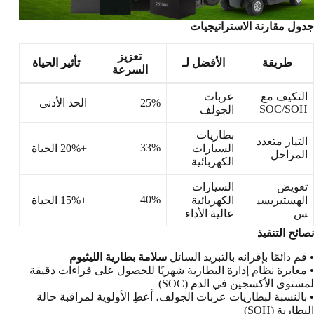
جدول مقارنة الاستراتيجيات
تعزيز
طريقة
الأفضل لـ
تأثير الحياة
السرعة
التكيف مع
عربات
25%
الحد الأدنى
SOC/SOH
الجولف
بطاريات
التيار متعدد
33%
السيارات
+20% الحياة
المراحل
الكهربائية
تعويض
السيارات
40%
الهستيريسي
الكهربائية
+15% الحياة
س
عالية الأداء
نصائح التنفيذ
• قم دائمًا بإقرانه بالتبريد السائل
سلامة بطارية الليثيوم
• معايرة نظام إدارة البطارية شهريًا للحصول على قراءات دقيقة
لمستوى الأكسجين في الدم (SOC)
• بالنسبة لبطاريات عربات الجولف، أعطِ الأولوية لمراقبة حالة
البطارية (SOH)