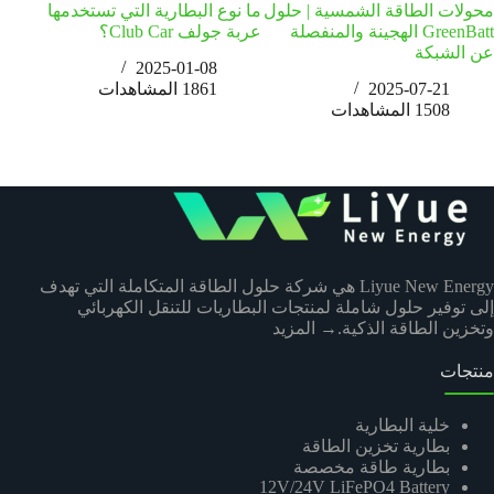
محولات الطاقة الشمسية | حلول
ما نوع البطارية التي تستخدمها
مستق
GreenBatt الهجينة والمنفصلة
عربة جولف Club Car؟
التجا
عن الشبكة
2025-01-08
2025-07-21
1861
المشاهدات
1508
المشاهدات
Liyue New Energy هي شركة حلول الطاقة المتكاملة التي تهدف
إلى توفير حلول شاملة لمنتجات البطاريات للتنقل الكهربائي
وتخزين الطاقة الذكية.
→ المزيد
منتجات
خلية البطارية
بطارية تخزين الطاقة
بطارية طاقة مخصصة
12V/24V LiFePO4 Battery