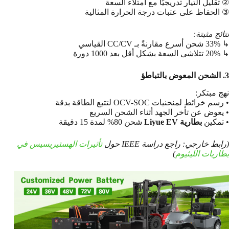
② تقليل التيار تدريجيًا مع امتلاء السعة
③ الحفاظ على عتبات درجة الحرارة المثالية
نتائج مثبتة:
↳ 33% شحن أسرع مقارنةً بـ CC/CV القياسي
↳ 20% تتلاشى السعة بشكل أقل بعد 1000 دورة
3. الشحن المعوض بالتباطؤ
نهج مبتكر:
• رسم خرائط لمنحنيات OCV-SOC لتتبع الطاقة بدقة
• يعوض عن تأخر الجهد أثناء الشحن السريع
• تمكين
بطارية Liyue EV
شحن 80% لمدة 15 دقيقة
(رابط خارجي: راجع دراسة IEEE حول
تأثيرات الهستيريسيس في
بطاريات الليثيوم
)