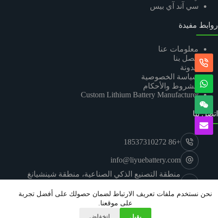
سي آند آي بيس
روابط مفيدة
معلومات عنا
اتصل بنا
مدونة
سياسة الخصوصية
الشروط والأحكام
Custom Lithium Battery Manufacturer
اتصل بنا
+86 18537310272
info@liyuebattery.com
منطقة التصنيع الذكي الصناعية، منطقة شينشيانغ
للتنمية الاقتصادية والتكنولوجية، مدينة شينشيانغ،
خنان
نحن نستخدم ملفات تعريف الارتباط لضمان حصولك على أفضل تجربة
© 2026 شركة هينان ليو للطاقة الجديدة المحدودة.
على موقعنا.
يقبل
انخفاض