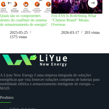
Quais são os componentes
Fox ESS Is Redefining What
Inve
dentro do contêiner do sistema
“Chinese Brand” Means
sist
de armazenamento de energia?
Overseas
$30
Elet
2025-05-25
2026-03-17
203
vistas
1575
vistas
A Liyue New Energy é uma empresa integrada de soluções
energéticas que visa fornecer soluções completas de baterias para
mobilidade elétrica e armazenamento inteligente de energia.
→
MAIS
Produtos