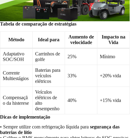
Tabela de comparação de estratégias
Aumento de
Impacto na
Método
Ideal para
velocidade
Vida
Adaptativo
Carrinhos de
25%
Mínimo
SOC/SOH
golfe
Baterias para
Corrente
veículos
33%
+20% vida
Multiestágios
elétricos
Veículos
Compensaçã
elétricos de
40%
+15% vida
o da histerese
alto
desempenho
Dicas de implementação
• Sempre utilize com refrigeração líquida para
segurança das
baterias de lítio
• Calibre o BMS mensalmente para obter leituras de SOC precisas.