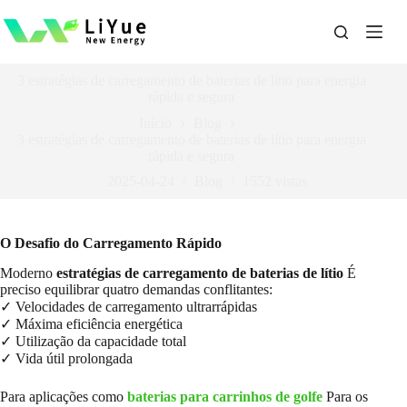
Ir
para
o
conteúdo
3 estratégias de carregamento de baterias de lítio para energia
rápida e segura
Início
Blog
3 estratégias de carregamento de baterias de lítio para energia
rápida e segura
2025-04-24
Blog
1552
vistas
O Desafio do Carregamento Rápido
Moderno
estratégias de carregamento de baterias de lítio
É
preciso equilibrar quatro demandas conflitantes:
✓ Velocidades de carregamento ultrarrápidas
✓ Máxima eficiência energética
✓ Utilização da capacidade total
✓ Vida útil prolongada
Para aplicações como
baterias para carrinhos de golfe
Para os