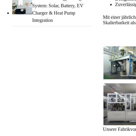
Zuverlässi
System: Solar, Battery, EV
Charger & Heat Pump
Mit einer jährli
Integration
Skalierbarkeit al
Unsere Fabrikvor