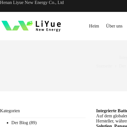
跳
Henan Liyue New Energy Co., Ltd
过
内
容
Heim
Über uns
Inte
Startseite
Der
Kategorien
Integrierte Batt
Auf dem globalen
Hersteller, währ
Der Blog
(89)
Solution
,
Panas