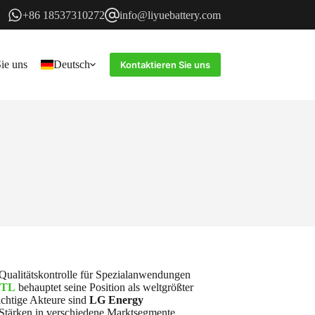
+86 18537310272
info@liyuebattery.com
ie uns
Deutsch
Kontaktieren Sie uns
d Qualitätskontrolle für Spezialanwendungen
TL
behauptet seine Position als weltgrößter
wichtige Akteure sind
LG Energy
e Stärken in verschiedene Marktsegmente