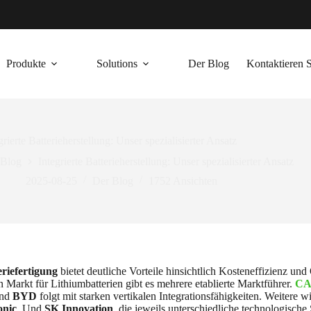
Produkte
Solutions
Der Blog
Kontaktieren S
grierte Batterieherstellung: Unser spezialisierter Ansatz
 Blog
Integrierte Batterieherstellung: Unser spezialisierter Ansatz
2025-08-25
Der Blog
1752
Ansichten
eriefertigung
bietet deutliche Vorteile hinsichtlich Kosteneffizienz un
 Markt für Lithiumbatterien gibt es mehrere etablierte Marktführer.
CA
end
BYD
folgt mit starken vertikalen Integrationsfähigkeiten. Weitere 
onic
, Und
SK Innovation
, die jeweils unterschiedliche technologisch