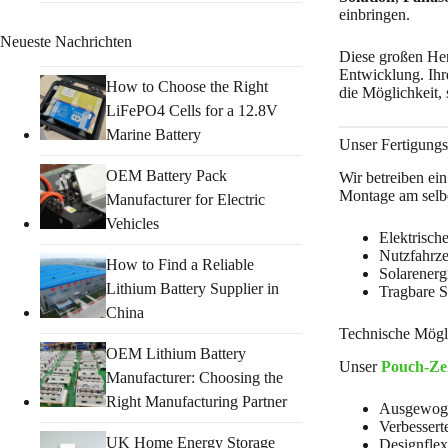
einbringen.
Neueste Nachrichten
Diese großen Her
Entwicklung. Ihre
How to Choose the Right
die Möglichkeit,
LiFePO4 Cells for a 12.8V
Marine Battery
Unser Fertigungs
OEM Battery Pack
Wir betreiben ein
Montage am selbe
Manufacturer for Electric
Vehicles
Elektrisch
Nutzfahrze
How to Find a Reliable
Solarenerg
Lithium Battery Supplier in
Tragbare 
China
Technische Mögl
OEM Lithium Battery
Unser
Pouch-Ze
Manufacturer: Choosing the
Right Manufacturing Partner
Ausgewoge
Verbessert
UK Home Energy Storage
Designflex