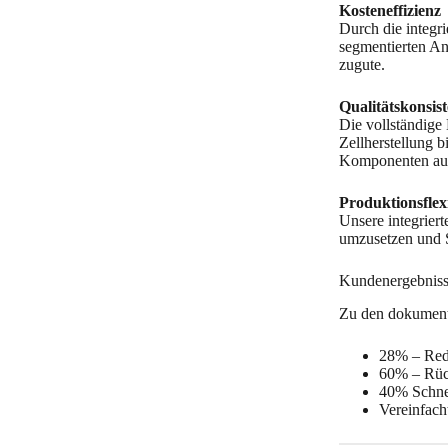
Kosteneffizienz
Durch die integr
segmentierten A
zugute.
Qualitätskonsis
Die vollständige
Zellherstellung 
Komponenten aus
Produktionsflexi
Unsere integrier
umzusetzen und S
Kundenergebnis
Zu den dokument
28% – Red
60% – Rück
40% Schnel
Vereinfach