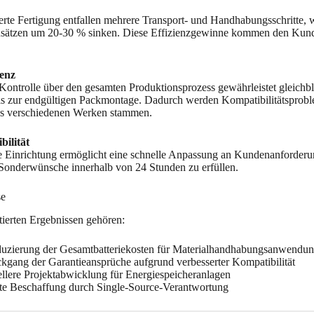
ierte Fertigung entfallen mehrere Transport- und Handhabungsschritte,
nsätzen um 20-30 % sinken. Diese Effizienzgewinne kommen den Kunde
tenz
 Kontrolle über den gesamten Produktionsprozess gewährleistet gleichbl
bis zur endgültigen Packmontage. Dadurch werden Kompatibilitätsprob
 verschiedenen Werken stammen.
bilität
te Einrichtung ermöglicht eine schnelle Anpassung an Kundenanforder
onderwünsche innerhalb von 24 Stunden zu erfüllen.
se
ierten Ergebnissen gehören:
uzierung der Gesamtbatteriekosten für Materialhandhabungsanwendu
gang der Garantieansprüche aufgrund verbesserter Kompatibilität
lere Projektabwicklung für Energiespeicheranlagen
te Beschaffung durch Single-Source-Verantwortung