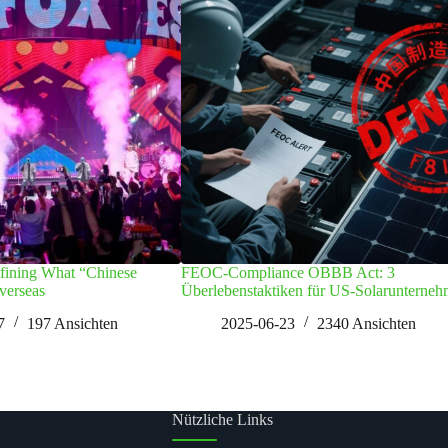
fining What “Chinese
FEOC-Compliance OBBB Act: 3
verseas
Überlebenstaktiken für US-Solarunterne
7
197
Ansichten
2025-06-23
2340
Ansichten
Nützliche Links