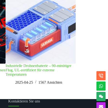
Industrielle Drohnenbatterie – 90-minütiger
From Inquiry to Inte
hmen
Flug, UL-zertifiziert für extreme
Engineering a Custom
Temperaturen
System
2025-04-25
1567
Ansichten
2026-01-30
Kontaktieren Sie uns