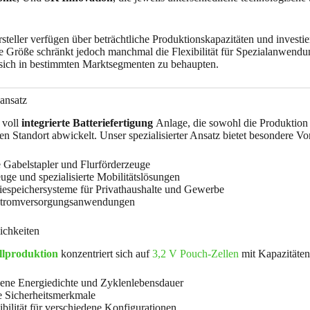
steller verfügen über beträchtliche Produktionskapazitäten und investi
 Größe schränkt jedoch manchmal die Flexibilität für Spezialanwendunge
 sich in bestimmten Marktsegmenten zu behaupten.
ansatz
 voll
integrierte Batteriefertigung
Anlage, die sowohl die Produktion 
n Standort abwickelt. Unser spezialisierter Ansatz bietet besondere Vo
e Gabelstapler und Flurförderzeuge
uge und spezialisierte Mobilitätslösungen
iespeichersysteme für Privathaushalte und Gewerbe
Stromversorgungsanwendungen
ichkeiten
llproduktion
konzentriert sich auf
3,2 V Pouch-Zellen
mit Kapazitäten
ne Energiedichte und Zyklenlebensdauer
e Sicherheitsmerkmale
ibilität für verschiedene Konfigurationen