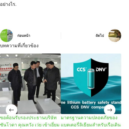
อย่างไร.
ก่อนหน้า
ถัดไป
บทความที่เกี่ยวข้อง
ขอต้อนรับรองประธานบริษัท
มาตรฐานความปลอดภัยของ
แบต
ซันโวดา คุณหวัง เว่ย เข้าเยี่ยม
แบตเตอรี่ลิเธียมสำหรับเรือเดิน
51.