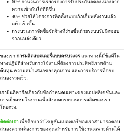
60% จำนวนการเรียกร้องการรับประกันลดลงเนื่องจาก
ความเข้ากันได้ที่ดีขึ้น
40% ช่วยให้โครงการติดตั้งระบบกักเก็บพลังงานแล้ว
เสร็จเร็วขึ้น
กระบวนการจัดซื้อจัดจ้างที่ง่ายขึ้นด้วยระบบรับผิดชอบ
จากแหล่งเดียว
ของเรา
การผลิตแบตเตอรี่แบบครบวงจร
แนวทางนี้มีข้อดีใน
ทางปฏิบัติสำหรับการใช้งานที่ต้องการประสิทธิภาพด้าน
ต้นทุน ความสม่ำเสมอของคุณภาพ และการบริการที่ตอบ
สนองรวดเร็ว.
เรายินดีหารือเกี่ยวกับข้อกำหนดเฉพาะของแอปพลิเคชันและ
การเยี่ยมชมโรงงานเพื่อสังเกตกระบวนการผลิตของเรา
โดยตรง.
ติดต่อเรา
เพื่อศึกษาว่าโซลูชันแบตเตอรี่ของเราสามารถตอบ
สนองความต้องการของคุณสำหรับการใช้งานเฉพาะด้านได้