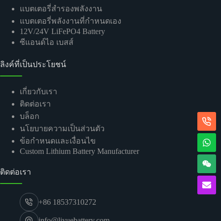
แบตเตอรี่สำรองพลังงาน
แบตเตอรี่พลังงานที่กำหนดเอง
12V/24V LiFePO4 Battery
ซีแอนด์ไอ เบสส์
ลิงค์ที่เป็นประโยชน์
เกี่ยวกับเรา
ติดต่อเรา
บล็อก
นโยบายความเป็นส่วนตัว
ข้อกำหนดและเงื่อนไข
Custom Lithium Battery Manufacturer
ติดต่อเรา
+86 18537310272
info@liyuebattery.com