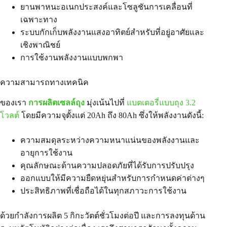
ยานพาหนะอเนกประสงค์และโซลูชันการเคลื่อนที่
เฉพาะทาง
ระบบกักเก็บพลังงานแสงอาทิตย์สำหรับที่อยู่อาศัยและ
เชิงพาณิชย์
การใช้งานพลังงานแบบพกพา
ความสามารถทางเทคนิค
ของเรา
การผลิตเซลล์ถุง
มุ่งเน้นไปที่
แบตเตอรี่แบบถุง 3.2
โวลต์
โดยมีความจุตั้งแต่ 20Ah ถึง 80Ah ซึ่งให้พลังงานดังนี้:
ความสมดุลระหว่างความหนาแน่นของพลังงานและ
อายุการใช้งาน
คุณลักษณะด้านความปลอดภัยที่ได้รับการปรับปรุง
ออกแบบให้มีความยืดหยุ่นสำหรับการกำหนดค่าต่างๆ
ประสิทธิภาพที่เชื่อถือได้ในทุกสภาวะการใช้งาน
ด้วยกำลังการผลิต 5 กิกะวัตต์ชั่วโมงต่อปี และการลงทุนด้าน