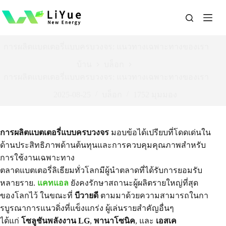
ข้าม
ไป
ที่
เนื้อหา
การผลิตแบตเตอรี่แบบครบวงจร: แนวทางเฉพาะทางของเรา
บ้าน
บล็อก
การผลิตแบตเตอรี่แบบครบวงจร: แนวทางเฉพาะทางของเรา
2025-08-25
บล็อก
1752
มุมมอง
การผลิตแบตเตอรี่แบบครบวงจร
มอบข้อได้เปรียบที่โดดเด่นใน
ด้านประสิทธิภาพด้านต้นทุนและการควบคุมคุณภาพสำหรับ
การใช้งานเฉพาะทาง
ตลาดแบตเตอรี่ลิเธียมทั่วโลกมีผู้นำตลาดที่ได้รับการยอมรับ
หลายราย.
แคทแอล
ยังคงรักษาสถานะผู้ผลิตรายใหญ่ที่สุด
ของโลกไว้ ในขณะที่
บีวายดี
ตามมาด้วยความสามารถในกา
รบูรณาการแนวดิ่งที่แข็งแกร่ง ผู้เล่นรายสำคัญอื่นๆ
ได้แก่
โซลูชันพลังงาน LG
,
พานาโซนิค
, และ
เอสเค