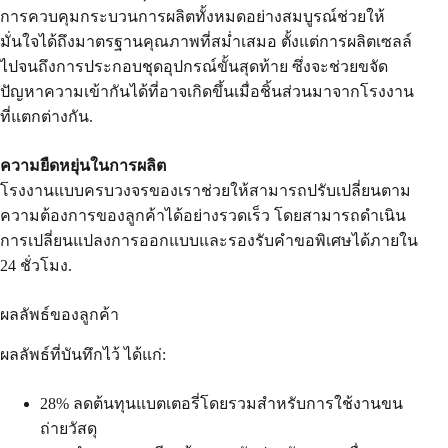
การควบคุมกระบวนการผลิตทั้งหมดอย่างสมบูรณ์ช่วยให้
มั่นใจได้ถึงมาตรฐานคุณภาพที่สม่ำเสมอ ตั้งแต่การผลิตเซลล์
ไปจนถึงการประกอบชุดอุปกรณ์ขั้นสุดท้าย ซึ่งจะช่วยขจัด
ปัญหาความเข้ากันได้ที่อาจเกิดขึ้นเมื่อชิ้นส่วนมาจากโรงงาน
ที่แตกต่างกัน.
ความยืดหยุ่นในการผลิต
โรงงานแบบครบวงจรของเราช่วยให้สามารถปรับเปลี่ยนตาม
ความต้องการของลูกค้าได้อย่างรวดเร็ว โดยสามารถดำเนิน
การเปลี่ยนแปลงการออกแบบและรองรับคำขอพิเศษได้ภายใน
24 ชั่วโมง.
ผลลัพธ์ของลูกค้า
ผลลัพธ์ที่บันทึกไว้ ได้แก่:
28% ลดต้นทุนแบตเตอรี่โดยรวมสำหรับการใช้งานขน
ถ่ายวัสดุ