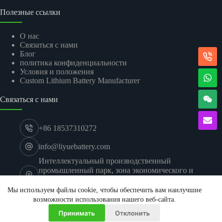
Полезные ссылки
О нас
Связаться с нами
Блог
политика конфиденциальности
Условия и положения
Custom Lithium Battery Manufacturer
Связаться с нами
+86 18537310272
info@liyuebattery.com
Интеллектуальный производственный
промышленный парк, зона экономического и
технологического развития Синьсян, город
Синьсян, провинция Хэнань
Мы используем файлы cookie, чтобы обеспечить вам наилучшие
© 2026 Хэнаньская компания Liyue New Energy Co., Ltd.
возможности использования нашего веб-сайта.
Принимать
Отклонить