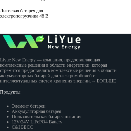
Литиевая батарея для
электропогрузчика 48 В
Liyue New Energy — компания, предоставляющая
комплексные решения в области энергетики, которая
стремится предоставлять комплексные решения в области
аккумуляторных батарей для электромобилей и
интеллектуальных систем хранения энергии.
→ БОЛЬШЕ
Продукты
Элемент батареи
Аккумуляторная батарея
Пользовательская батарея питания
12V/24V LiFePO4 Battery
C&I БЕСС