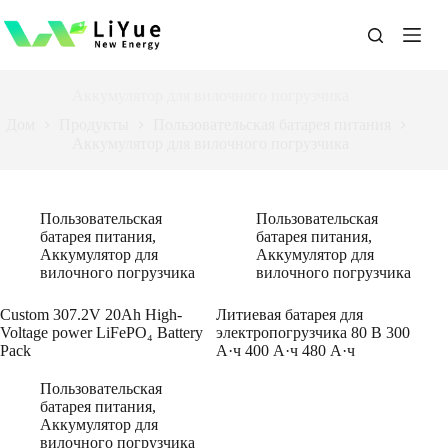
Перейти
к
содержанию
Аккумулятор для вилочного погрузчика
Дом
Продукты
Пользовательская батарея питания
Аккумулятор для вилочного погрузчика
Пользовательская
Пользовательская
батарея питания
,
батарея питания
,
Аккумулятор для
Аккумулятор для
вилочного погрузчика
вилочного погрузчика
Custom 307.2V 20Ah High-
Литиевая батарея для
Voltage power LiFePO₄ Battery
электропогрузчика 80 В 300
Pack
А·ч 400 А·ч 480 А·ч
Пользовательская
батарея питания
,
Аккумулятор для
вилочного погрузчика