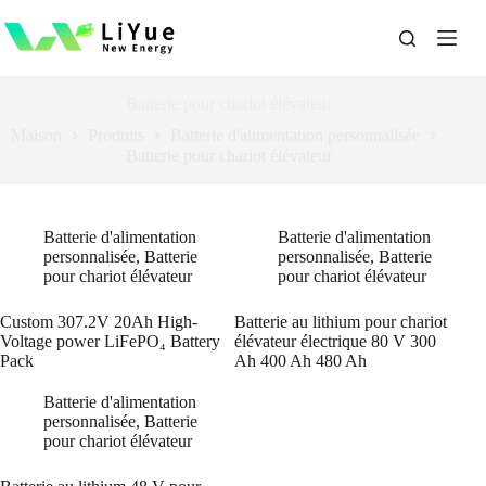
Passer
au
contenu
Batterie pour chariot élévateur
Maison
Produits
Batterie d'alimentation personnalisée
Batterie pour chariot élévateur
Batterie d'alimentation
Batterie d'alimentation
personnalisée
,
Batterie
personnalisée
,
Batterie
pour chariot élévateur
pour chariot élévateur
Custom 307.2V 20Ah High-
Batterie au lithium pour chariot
Voltage power LiFePO₄ Battery
élévateur électrique 80 V 300
Pack
Ah 400 Ah 480 Ah
Batterie d'alimentation
personnalisée
,
Batterie
pour chariot élévateur