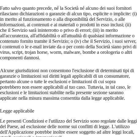
Fatto salvo quanto precede, né la Società né alcuno dei suoi fornitori
rilasciano dichiarazioni o garanzie di alcun tipo, esplicite o implicite: (i)
in merito al funzionamento o alla disponibilità del Servizio, o alle
informazioni, ai contenuti e ai materiali o prodotti in esso inclusi; (ii)
che il Servizio sarà ininterrotto o privo di errori; (iii) in merito
all'accuratezza, all'affidabilità o all'attualità di qualsiasi informazione o
contenuto fornito tramite il Servizio; o (iv) che il Servizio, i suoi server,
i contenuti o le e-mail inviate da o per conto della Società siano privi di
virus, script, trojan horse, worm, malware, bombe a orologeria o altri
componenti dannosi.
Alcune giurisdizioni non consentono l'esclusione di determinati tipi di
garanzie o limitazioni sui diritti legali applicabili di un consumatore,
pertanto alcune o tutte le esclusioni e limitazioni di cui sopra
potrebbero non essere applicabili al tuo caso. Tuttavia, in tal caso, le
esclusioni e le limitazioni stabilite nella presente sezione saranno
applicate nella misura massima consentita dalla legge applicabile.
Legge applicabile
Le presenti Condizioni e l'utilizzo del Servizio sono regolate dalle leggi
del Paese, ad esclusione delle norme sui conflitti di legge. L'utilizzo
dell'Applicazione potrebbe inoltre essere soggetto ad altre leggi locali,