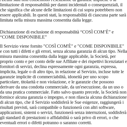
limitazione di responsabilità per danni incidentali o consequenziali, il
che significa che alcune delle limitazioni di cui sopra potrebbero non
essere applicabili. In questi stati, la responsabilità di ciascuna parte sarà
limitata nella misura massima consentita dalla legge.
Dichiarazione di esclusione di responsabilità “COSÌ COM’È” e
“COME DISPONIBILE”
Il Servizio viene fornito "COSÌ COM'È" e "COME DISPONIBILE"
e con tutti i difetti e gli errori, senza alcuna garanzia di alcun tipo. Nella
misura massima consentita dalla legge applicabile, la Società, per
proprio conto e per conto delle sue Affiliate e dei rispettivi licenziatari e
fornitori di servizi, declina espressamente ogni garanzia, espressa,
implicita, legale o di altro tipo, in relazione al Servizio, incluse tutte le
garanzie implicite di commerciabilità, idoneità per uno scopo
particolare, titolarità e non violazione, e le garanzie che possono
derivare da una condotta commerciale, da un'esecuzione, da un uso o
da una pratica commerciale. Fatto salvo quanto precede, la Società non
fornisce alcuna garanzia o impegno, e non rilascia alcuna dichiarazione
di alcun tipo, che il Servizio soddisferà le Sue esigenze, raggiungerà i
risultati previsti, sarà compatibile o funzionerà con altri software,
applicazioni, sistemi o servizi, funzionerà senza interruzioni, soddisferà
gli standard di prestazioni o affidabilità o sarà privo di errori, o che
eventuali errori o difetti potranno o saranno corretti.