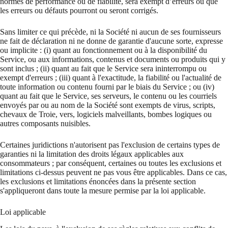
normes de performance ou de fiabilité, sera exempt d’erreurs ou que
les erreurs ou défauts pourront ou seront corrigés.
Sans limiter ce qui précède, ni la Société ni aucun de ses fournisseurs
ne fait de déclaration ni ne donne de garantie d'aucune sorte, expresse
ou implicite : (i) quant au fonctionnement ou à la disponibilité du
Service, ou aux informations, contenus et documents ou produits qui y
sont inclus ; (ii) quant au fait que le Service sera ininterrompu ou
exempt d'erreurs ; (iii) quant à l'exactitude, la fiabilité ou l'actualité de
toute information ou contenu fourni par le biais du Service ; ou (iv)
quant au fait que le Service, ses serveurs, le contenu ou les courriels
envoyés par ou au nom de la Société sont exempts de virus, scripts,
chevaux de Troie, vers, logiciels malveillants, bombes logiques ou
autres composants nuisibles.
Certaines juridictions n'autorisent pas l'exclusion de certains types de
garanties ni la limitation des droits légaux applicables aux
consommateurs ; par conséquent, certaines ou toutes les exclusions et
limitations ci-dessus peuvent ne pas vous être applicables. Dans ce cas,
les exclusions et limitations énoncées dans la présente section
s'appliqueront dans toute la mesure permise par la loi applicable.
Loi applicable