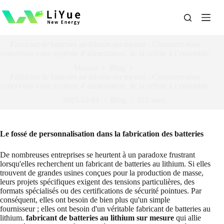
Passer
au
contenu
Fabricant de batteries au lithium sur mesure : Comment nous
concevons votre système d’alimentation, de la cellule à l’ensemble.
Maison
Blog
Fabricant de batteries au lithium sur mesure : Comment nous
concevons votre système d’alimentation, de la cellule à l’ensemble.
2025-12-01
Blog
225
vues
Le fossé de personnalisation dans la fabrication des batteries
De nombreuses entreprises se heurtent à un paradoxe frustrant
lorsqu'elles recherchent un fabricant de batteries au lithium. Si elles
trouvent de grandes usines conçues pour la production de masse,
leurs projets spécifiques exigent des tensions particulières, des
formats spécialisés ou des certifications de sécurité pointues. Par
conséquent, elles ont besoin de bien plus qu'un simple
fournisseur ; elles ont besoin d'un véritable fabricant de batteries au
lithium.
fabricant de batteries au lithium sur mesure
qui allie