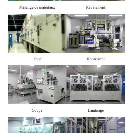
Mélange de matériaux
Revêtement
Four
Roulement
Coupe
Laminage