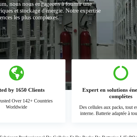
thium, nous nous engageons à fournir une
ques et stockage d'énergie. Notre expertise
gences les plus complexes.
ted by 1650 Clients
Expert en solutions én
complètes
usted Over 142+ Countries
Worldwide
Des cellules aux packs, tout e
interne. Batterie adaptée à to