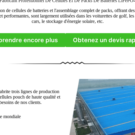
Fabricant Professionnel De Cellules Et De Packs De Batteries LiFePO
tion de cellules de batteries et l'assemblage complet de packs, offrant de
 et performantes, sont largement utilisées dans les voiturettes de golf, le
cars, le stockage d'énergie solaire, etc.
rendre encore plus
Obtenez un devis ra
brite trois lignes de production
llules pouch de haute qualité et
besoins de nos clients.
se mondiale