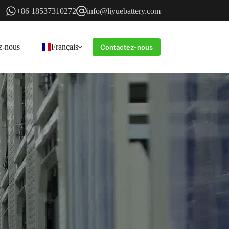
+86 18537310272
info@liyuebattery.com
z-nous
Français
Contactez-nous