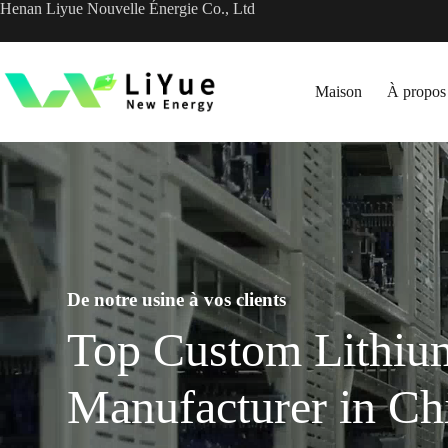
Passer
Henan Liyue Nouvelle Énergie Co., Ltd
au
contenu
Maison
À propos
De notre usine à vos clients
Top Custom Lithiu
Manufacturer in Ch