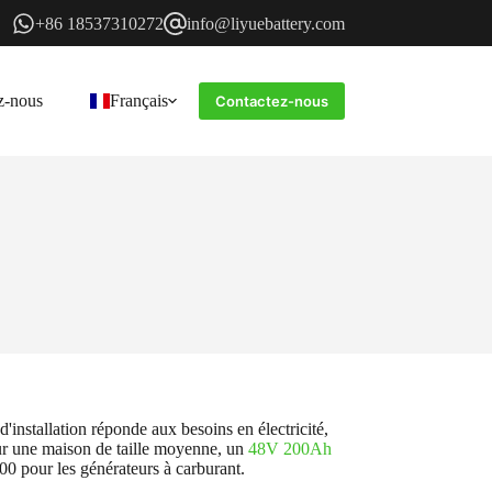
+86 18537310272
info@liyuebattery.com
z-nous
Français
Contactez-nous
'installation réponde aux besoins en électricité,
Pour une maison de taille moyenne, un
48V 200Ah
0 pour les générateurs à carburant.