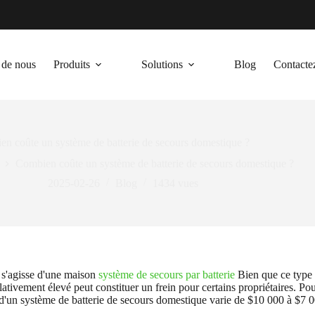
 de nous
Produits
Solutions
Blog
Contacte
n coûte un système de batterie de secours domestique ?
Combien coûte un système de batterie de secours domestique ?
2025-02-26
Blog
1434
vues
 s'agisse d'une maison
système de secours par batterie
Bien que ce type d
relativement élevé peut constituer un frein pour certains propriétaires. 
'un système de batterie de secours domestique varie de $10 000 à $7 00