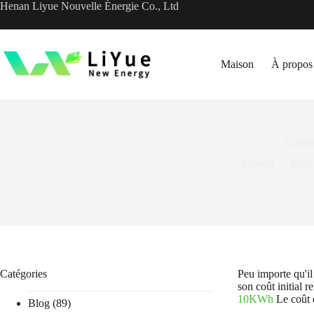
Passer
Henan Liyue Nouvelle Énergie Co., Ltd
au
contenu
Maison
À propos
Combie
Maison
Blog
Catégories
Peu importe qu'il
son coût initial 
10KWh
Le coût d
Blog
(89)