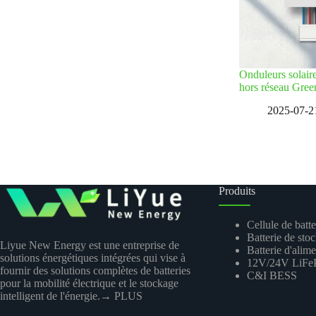
Onduleurs solaire
hors réseau Gree
2025-07-2
Produits
Cellule de batte
Batterie de sto
Liyue New Energy est une entreprise de
Batterie d'alim
solutions énergétiques intégrées qui vise à
12V/24V LiFeP
fournir des solutions complètes de batteries
C&I BESS
pour la mobilité électrique et le stockage
intelligent de l'énergie.
→ PLUS