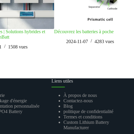
s | Solutions hybrides et
Découvrez les batteries à poche
nBatt
2024-11-07
4283
vues
1
1508
vues
Liens utiles
rie
À propos de nous
ckage d'énergie
Contactez-nous
entation personnalisée
Blog
O4 Battery
politique de confidentialité
Termes et conditions
Custom Lithium Battery
Manufacturer